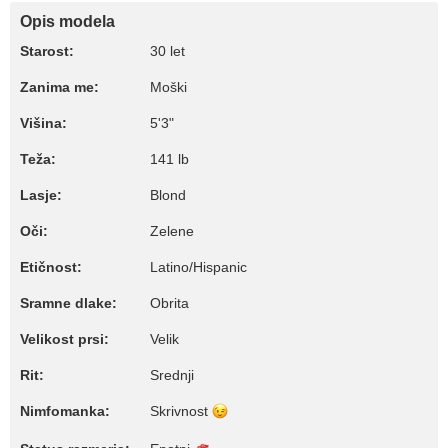
Opis modela
Starost:
30 let
Zanima me:
Moški
Višina:
5'3"
Teža:
141 lb
Lasje:
Blond
Oči:
Zelene
Etičnost:
Latino/Hispanic
Sramne dlake:
Obrita
Velikost prsi:
Velik
Rit:
Srednji
Nimfomanka:
Skrivnost