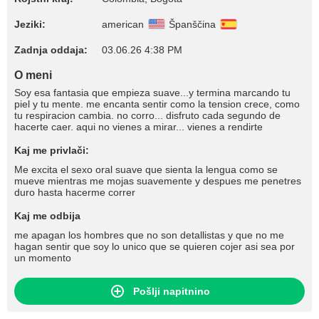
Jeziki:
american
Španščina
Zadnja oddaja:
03.06.26 4:38 PM
O meni
Soy esa fantasia que empieza suave...y termina marcando tu
piel y tu mente. me encanta sentir como la tension crece, como
tu respiracion cambia. no corro... disfruto cada segundo de
hacerte caer. aqui no vienes a mirar... vienes a rendirte
Kaj me privlači:
Me excita el sexo oral suave que sienta la lengua como se
mueve mientras me mojas suavemente y despues me penetres
duro hasta hacerme correr
Kaj me odbija
me apagan los hombres que no son detallistas y que no me
hagan sentir que soy lo unico que se quieren cojer asi sea por
un momento
Pošlji napitnino