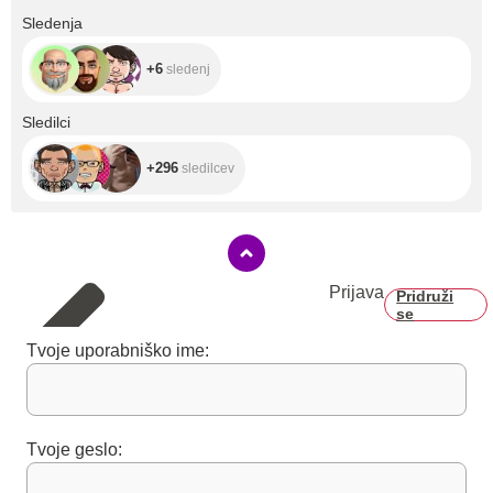
+6
Sledenja
+6
sledenj
+296
Sledilci
+296
sledilcev
Prijava
Pridruži
se
Tvoje uporabniško ime:
Tvoje geslo: