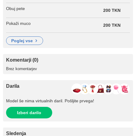
Obuj pete
200 TKN
Pokaži muco
200 TKN
poglej vse
Komentarji (0)
Brez komentarjev
Darila
Model še nima virtualnih daril. Pošljite prvega!
Izberi darilo
Sledenja