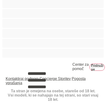
Srednje oprsje
Velika rit
Veliko oprsje
Zaobljene
Črnke
Študentke
Center za
Pridruži
pomoč
se
Kontaktiraj podporo
Concierge Storitev
Pogosta
vprašanja
Ta stran je omejena na osebe, stareše od 18 let.
Vsi modeli, ki se nahajajo na tej strani, so stari vsaj
18 let.