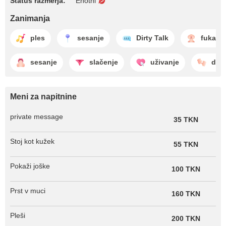
Status razmerja:
Enotni
Zanimanja
ples
sesanje
Dirty Talk
fukanje
sesanje
slačenje
uživanje
drg
Meni za napitnine
private message
35 TKN
Stoj kot kužek
55 TKN
Pokaži joške
100 TKN
Prst v muci
160 TKN
Pleši
200 TKN