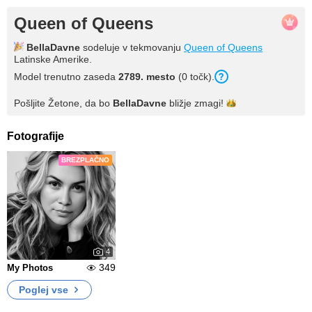
Queen of Queens
BellaDavne
sodeluje v tekmovanju
Queen of Queens
Latinske Amerike.
Model trenutno zaseda
2789. mesto
(0 točk).
Pošljite Žetone, da bo
BellaDavne
bližje
zmagi!
Fotografije
BREZPLAČNO
4
349
My Photos
Poglej vse