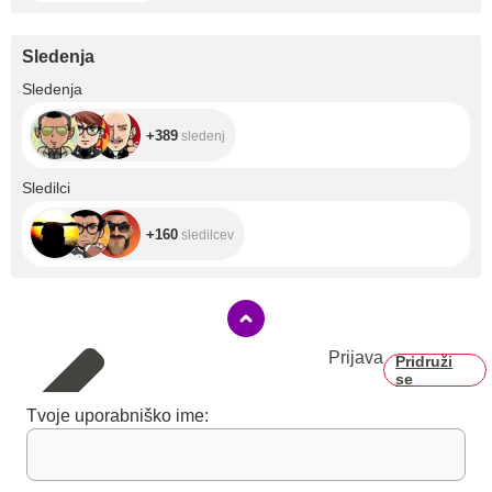
Sledenja
+389
Sledenja
+389
sledenj
+160
Sledilci
+160
sledilcev
Prijava
Pridruži
se
Tvoje uporabniško ime: