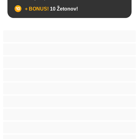
+ BONUS!
10 Žetonov!
Analno
Arabski
Azijska
Babice
BBW
Belke
Blond
Bondage
Brizganje