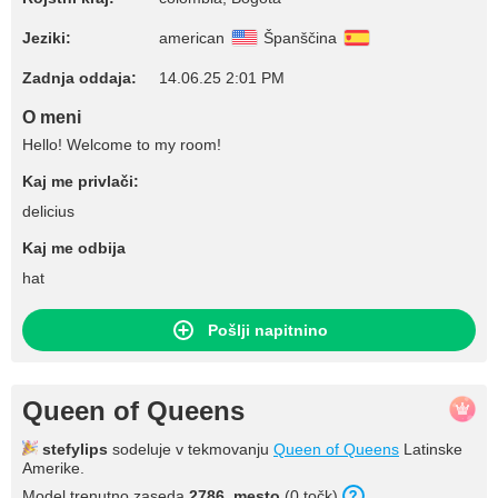
Jeziki:
american
Španščina
Zadnja oddaja:
14.06.25 2:01 PM
O meni
Hello! Welcome to my room!
Kaj me privlači:
delicius
Kaj me odbija
hat
Pošlji napitnino
Queen of Queens
stefylips
sodeluje v tekmovanju
Queen of Queens
Latinske
Amerike.
Model trenutno zaseda
2786. mesto
(0 točk).