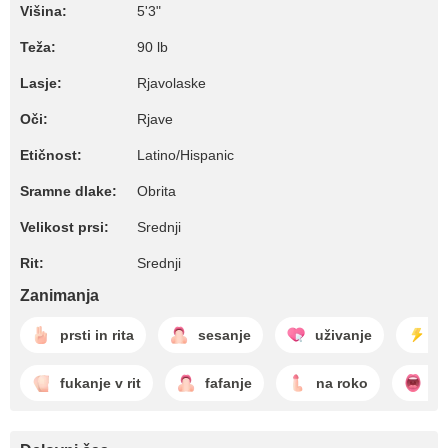
Višina:
5'3"
Teža:
90 lb
Lasje:
Rjavolaske
Oči:
Rjave
Etičnost:
Latino/Hispanic
Sramne dlake:
Obrita
Velikost prsi:
Srednji
Rit:
Srednji
Zanimanja
prsti in rita
sesanje
uživanje
f
fukanje v rit
fafanje
na roko
po