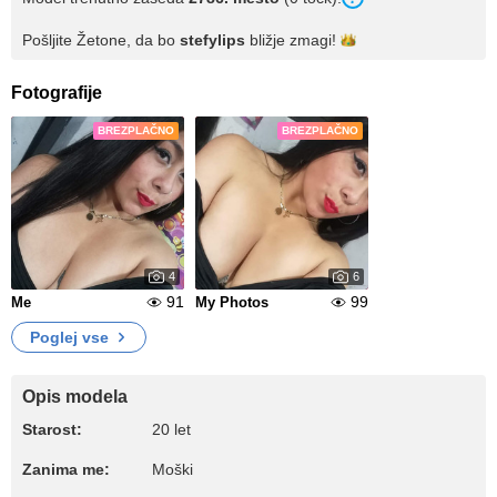
Pošljite Žetone, da bo
stefylips
bližje
zmagi!
Fotografije
BREZPLAČNO
BREZPLAČNO
4
6
91
99
Me
My Photos
Poglej vse
Opis modela
Starost:
20 let
Zanima me:
Moški