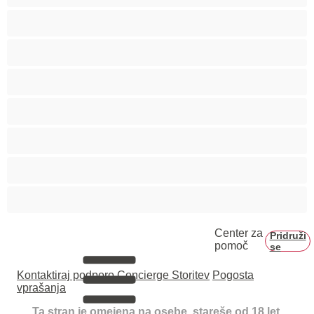
Skupinski seks
Srednje oprsje
Velika rit
Veliko oprsje
Zaobljene
Črnke
Študentke
Center za
Pridruži
pomoč
se
Kontaktiraj podporo
Concierge Storitev
Pogosta
vprašanja
Ta stran je omejena na osebe, stareše od 18 let.