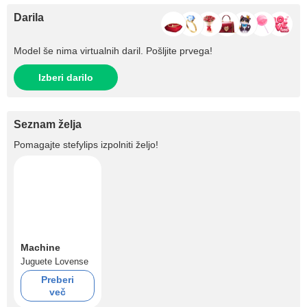
Darila
Model še nima virtualnih daril. Pošljite prvega!
Izberi darilo
Seznam želja
Pomagajte
stefylips
izpolniti željo!
Machine
Juguete Lovense
Preberi
več